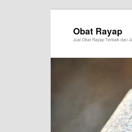
Langsung
Langsung
ke
ke
konten
konten
Obat Rayap
utama
sekunder
Jual Obat Rayap Terbaik dan J