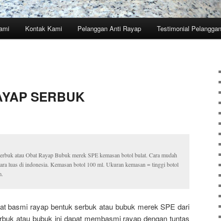
ami
Kontak Kami
Pelanggan Anti Rayap
Testimonial Pelangga
3
AYAP SERBUK
p Serbuk atau Obat Rayap Bubuk merek SPE kemasan botol bulat. Cara mudah
cara luas di indonesia. Kemasan botol 100 ml. Ukuran kemasan = tinggi botol
m.
bat basmi rayap bentuk serbuk atau bubuk merek SPE dari
rbuk atau bubuk ini dapat membasmi rayap dengan tuntas