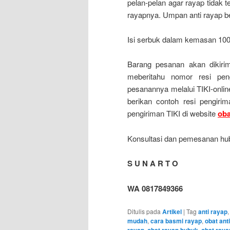
pelan-pelan agar rayap tidak 
rayapnya. Umpan anti rayap be
Isi serbuk dalam kemasan 100
Barang pesanan akan dikirim
meberitahu nomor resi pen
pesanannya melalui TIKI-onli
berikan contoh resi pengirim
pengiriman TIKI di website
oba
Konsultasi dan pemesanan hub
S U N A R T O
WA 0817849366
Ditulis pada
Artikel
|
Tag
anti rayap
mudah
,
cara basmi rayap
,
obat ant
rayap
,
obat rayap bubuk
,
obat raya