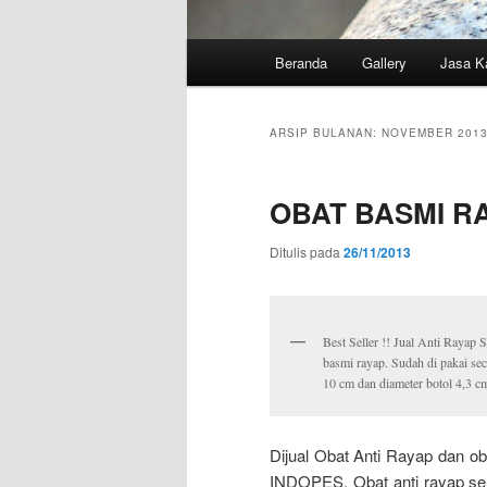
Menu
Beranda
Gallery
Jasa K
utama
ARSIP BULANAN:
NOVEMBER 201
OBAT BASMI R
Ditulis pada
26/11/2013
Best Seller !! Jual Anti Raya
basmi rayap. Sudah di pakai se
10 cm dan diameter botol 4,3 c
Dijual Obat Anti Rayap dan o
INDOPES. Obat anti rayap se