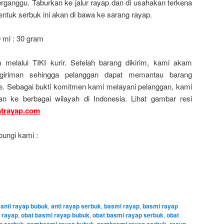
terganggu. Taburkan ke jalur rayap dan di usahakan terkena
ntuk serbuk ini akan di bawa ke sarang rayap.
 ml : 30 gram
 melalui TIKI kurir. Setelah barang dikirim, kami akam
giriman sehingga pelanggan dapat memantau barang
ne. Sebagai bukti komitmen kami melayani pelanggan, kami
an ke berbagai wilayah di Indonesia. Lihat gambar resi
trayap.com
ungi kami :
,
anti rayap bubuk
,
anti rayap serbuk
,
basmi rayap
,
basmi rayap
i rayap
,
obat basmi rayap bubuk
,
obat basmi rayap serbuk
,
obat
p serbuk
,
pembasmi rayap bubuk
,
pembasmi rayap serbuk
,
racun