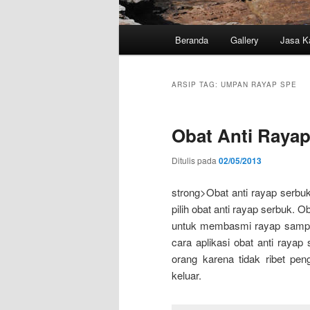
Menu
Beranda
Gallery
Jasa K
utama
ARSIP TAG:
UMPAN RAYAP SPE
Obat Anti Raya
Ditulis pada
02/05/2013
strong>Obat anti rayap serbuk,
pilih obat anti rayap serbuk. 
untuk membasmi rayap sampai 
cara aplikasi obat anti raya
orang karena tidak ribet p
keluar.