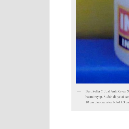
Best Seller !! Jual Anti Raya
basmi rayap. Sudah di pakai se
10 cm dan diameter botol 4,3 c