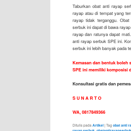
Taburkan obat anti rayap se
rayap atau di tempat yang te
rayap tidak terganggu. Oba
serbuk ini dapat di bawa ray
rayap dan ratunya dapat mati
anti rayap serbuk SPE ini. Kon
serbuk ini lebih banyak pada t
Kemasan dan bentuk boleh sa
SPE ini memiliki komposisi
Konsultasi gratis dan pemes
S U N A R T O
WA, 0817849366
Ditulis pada
Artikel
|
Tag
obat anti 
rayap serbuk
,
obatantirayapserbu