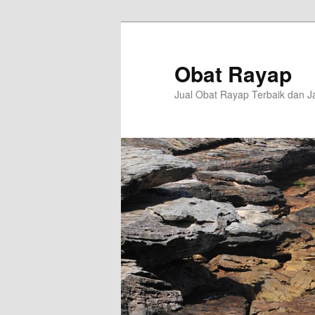
Langsung
Langsung
ke
ke
konten
konten
Obat Rayap
utama
sekunder
Jual Obat Rayap Terbaik dan J