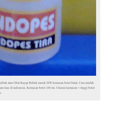
p Serbuk atau Obat Rayap Bubuk merek SPE kemasan botol bulat. Cara mudah
cara luas di indonesia. Kemasan botol 100 ml. Ukuran kemasan = tinggi botol
m.