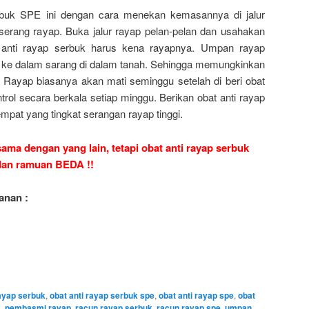
rbuk SPE ini dengan cara menekan kemasannya di jalur
rserang rayap. Buka jalur rayap pelan-pelan dan usahakan
t anti rayap serbuk harus kena rayapnya. Umpan rayap
ap ke dalam sarang di dalam tanah. Sehingga memungkinkan
. Rayap biasanya akan mati seminggu setelah di beri obat
trol secara berkala setiap minggu. Berikan obat anti rayap
empat yang tingkat serangan rayap tinggi.
ma dengan yang lain, tetapi obat anti rayap serbuk
 dan ramuan BEDA !!
anan :
rayap serbuk
,
obat anti rayap serbuk spe
,
obat anti rayap spe
,
obat
k
,
pembasmi rayap
,
racun rayap serbuk
,
racun rayap spe
,
umpan